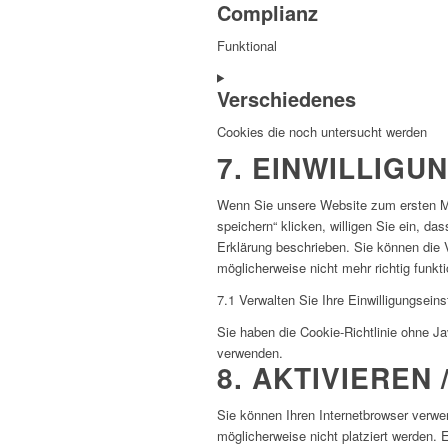
Complianz
to
service
Funktional
wordpress
Consent
Verschiedenes
to
service
Cookies die noch untersucht werden
complianz
7. EINWILLIGU
Consent
to
service
Wenn Sie unsere Website zum ersten Mal
verschiedenes
speichern“ klicken, willigen Sie ein, d
Erklärung beschrieben. Sie können die 
möglicherweise nicht mehr richtig funkti
7.1 Verwalten Sie Ihre Einwilligungseins
Sie haben die Cookie-Richtlinie ohne J
verwenden.
8. AKTIVIEREN
Sie können Ihren Internetbrowser verw
möglicherweise nicht platziert werden. 